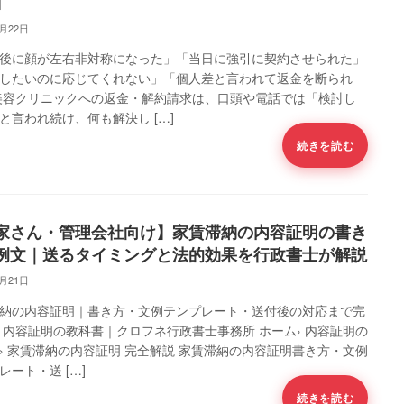
】
5月22日
後に顔が左右非対称になった」「当日に強引に契約させられた」
したいのに応じてくれない」「個人差と言われて返金を断られ
美容クリニックへの返金・解約請求は、口頭や電話では「検討し
と言われ続け、何も解決し […]
続きを読む
家さん・管理会社向け】家賃滞納の内容証明の書き
例文｜送るタイミングと法的効果を行政書士が解説
4月21日
納の内容証明｜書き方・文例テンプレート・送付後の対応まで完
 内容証明の教科書｜クロフネ行政書士事務所 ホーム› 内容証明の
› 家賃滞納の内容証明 完全解説 家賃滞納の内容証明書き方・文例
レート・送 […]
続きを読む