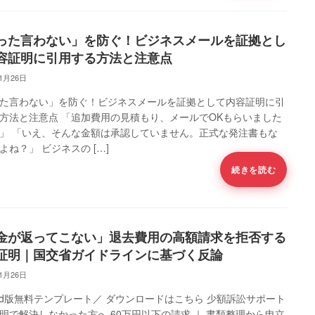
った言わない」を防ぐ！ビジネスメールを証拠とし
容証明に引用する方法と注意点
11月26日
た言わない」を防ぐ！ビジネスメールを証拠として内容証明に引
方法と注意点 「追加費用の見積もり、メールでOKもらいました
」 「いえ、そんな金額は承認していません。正式な発注書もな
よね？」 ビジネスの […]
続きを読む
金が返ってこない」退去費用の高額請求を拒否する
証明｜国交省ガイドラインに基づく反論
11月26日
ord版無料テンプレート／ ダウンロードはこちら 少額訴訟サポート
明で解決しなかった方へ 60万円以下の請求 ｜ 書類整理から申立