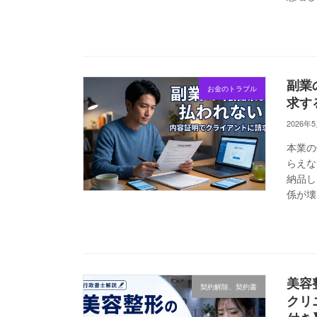
副業
お金のトラブル
求す
2026年
本業の
らえな
納品し
係が壊
美容
契約解除、契約書
クリ