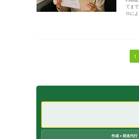
てまで
ロによ 
投
固
1
定
稿
ペ
の
ー
ペ
ジ
ー
ジ
送
作成＋発送代行