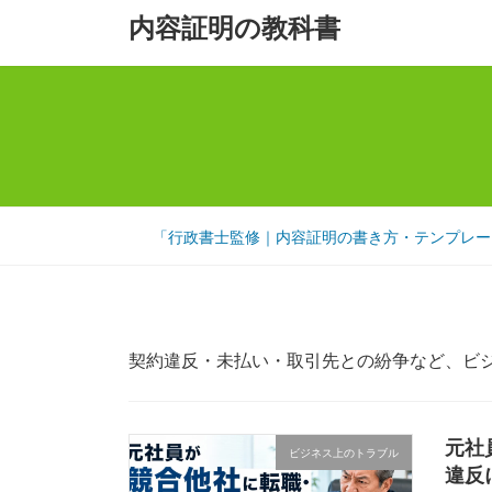
コ
ナ
内容証明の教科書
ン
ビ
テ
ゲ
ン
ー
ツ
シ
へ
ョ
ス
ン
キ
に
「行政書士監修｜内容証明の書き方・テンプレート
ッ
移
プ
動
契約違反・未払い・取引先との紛争など、ビ
元社
ビジネス上のトラブル
違反