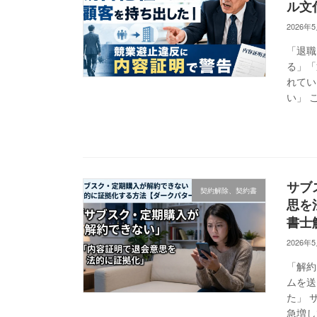
ル文
2026年
「退職
る」「
れてい
い」 
サブ
契約解除、契約書
思を
書士
2026年
「解約
ムを送
た」 
急増し