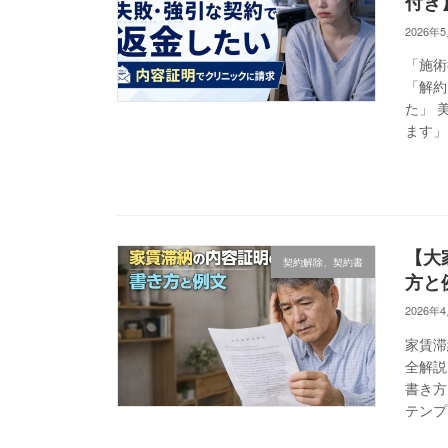
付き
2026年
「施術
「解約
た」 
ます」
【大
契約解除、契約書
方と
2026年
家賃滞
全解説
書き方
テンプ