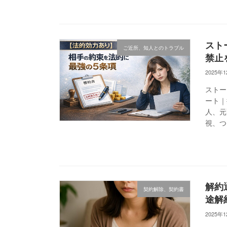
スト
ご近所、知人とのトラブル
禁止
2025年
ストー
ート｜
人、元
視、つ
解約
契約解除、契約書
途解
2025年