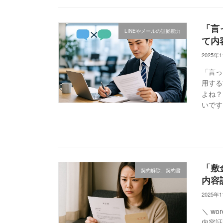
「言
LINEやメールの証拠能力
て内
2025年
「言っ
用する
よね？
いです
「敷
契約解除、契約書
内容
2025年
＼ w
内容証