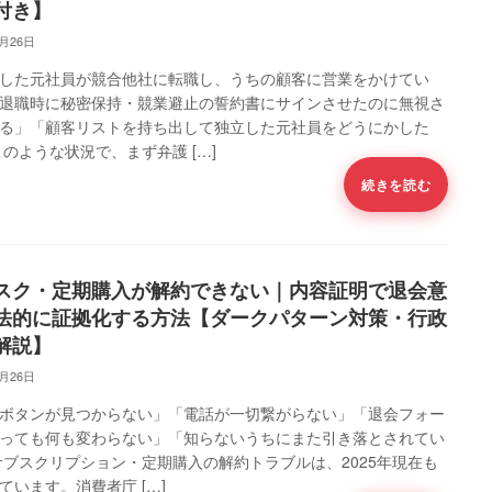
付き】
5月26日
した元社員が競合他社に転職し、うちの顧客に営業をかけてい
退職時に秘密保持・競業避止の誓約書にサインさせたのに無視さ
る」「顧客リストを持ち出して独立した元社員をどうにかした
このような状況で、まず弁護 […]
続きを読む
スク・定期購入が解約できない｜内容証明で退会意
法的に証拠化する方法【ダークパターン対策・行政
解説】
5月26日
ボタンが見つからない」「電話が一切繋がらない」「退会フォー
っても何も変わらない」「知らないうちにまた引き落とされてい
サブスクリプション・定期購入の解約トラブルは、2025年現在も
ています。消費者庁 […]