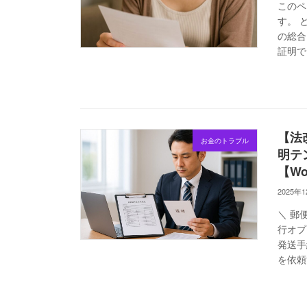
このペ
す。 
の総合
証明で
【法
お金のトラブル
明テ
【W
2025年
＼ 郵
行オプ
発送手
を依頼す