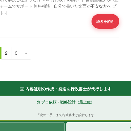
チームでサポート 無料相談 › 自分で書いた文面が不安な方へ プ
[…]
続きを読む
固
固
2
3
»
定
定
ペ
ペ
ー
ー
ジ
ジ
✉️ 内容証明の作成・発送を行政書士が代行します
⚖️ プロ依頼・戦略設計（最上位）
「次の一手」まで行政書士が設計します