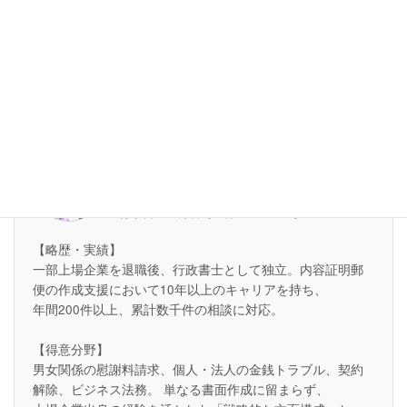
まずはLINEで相談してみる
執筆者情報
深沢文敏
内容証明専門家・行政書士
行政書士登録番号：第14130403号
【略歴・実績】
一部上場企業を退職後、行政書士として独立。内容証明郵
便の作成支援において10年以上のキャリアを持ち、
年間200件以上、累計数千件の相談に対応。
【得意分野】
男女関係の慰謝料請求、個人・法人の金銭トラブル、契約
解除、ビジネス法務。 単なる書面作成に留まらず、