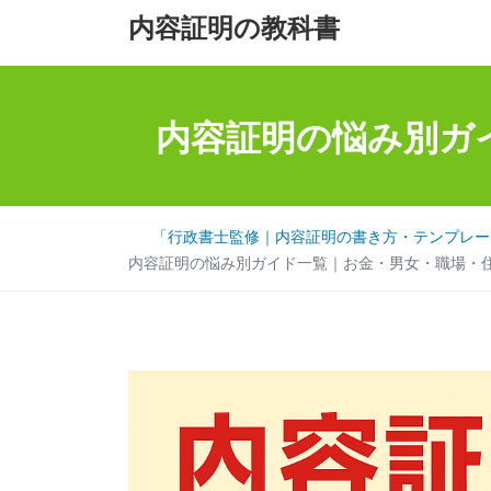
コ
ナ
内容証明の教科書
ン
ビ
テ
ゲ
ン
ー
内容証明の悩み別ガ
ツ
シ
へ
ョ
ス
ン
キ
に
「行政書士監修｜内容証明の書き方・テンプレート
ッ
移
内容証明の悩み別ガイド一覧｜お金・男女・職場・
プ
動