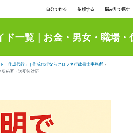
自分で作る
依頼する
悩み別で探す
イド一覧｜お金・男女・職場・
・作成代行」 | 作成代行ならクロフネ行政書士事務所
住所秘匿・送受後対応