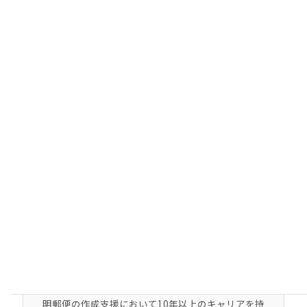
【解決率UP】内容証明を「最強の証拠」に変えるオ
プションサービスはこちら
執筆者情報
深沢文敏
内容証明専門家・行政書士
行政書士登録番号：第14130403号
【略歴・実績】
一部上場企業を退職後、行政書士として独立。内容証
明郵便の作成支援において10年以上のキャリアを持