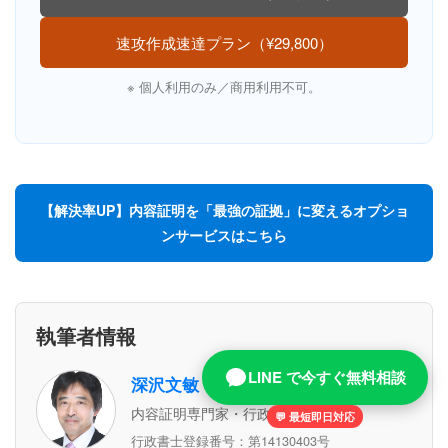
速攻作成速達プラン（¥29,800）
※ 個人利用のみ／商用利用不可。
【解決率UP】内容証明を「最強の証拠」に変えるオプショ
ンサービスはこちら
執筆者情報
LINE で今すぐ無料相談
深沢文敏
内容証明専門家・行政書士
💬 最短即日対応
行政書士登録番号：第14130403号