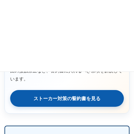
ストーカー相手に接触中止を求めたい方へ
ストーカー対策の誓約書・警告書テンプレート
住所を知られずに内容証明を送るだけでなく、相手にど
の行為をやめてほしいのかを文書で明確にすることが重
要です。 接触禁止、連絡禁止、待ち伏せ禁止、第三者経
由の接触禁止など、誓約書に入れるべき条項を解説して
います。
ストーカー対策の誓約書を見る