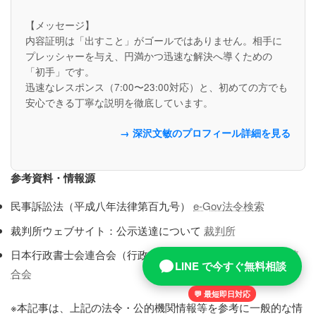
【メッセージ】
内容証明は「出すこと」がゴールではありません。相手に
プレッシャーを与え、円満かつ迅速な解決へ導くための
「初手」です。
迅速なレスポンス（7:00〜23:00対応）と、初めての方でも
安心できる丁寧な説明を徹底しています。
→ 深沢文敏のプロフィール詳細を見る
参考資料・情報源
民事訴訟法（平成八年法律第百九号）
e-Gov法令検索
裁判所ウェブサイト：公示送達について
裁判所
日本行政書士会連合会（行政書士制度等）
日本行政書士会連
LINE で今すぐ無料相談
合会
💬 最短即日対応
※本記事は、上記の法令・公的機関情報等を参考に一般的な情