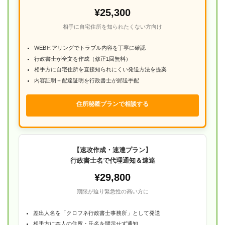
¥25,300
相手に自宅住所を知られたくない方向け
WEBヒアリングでトラブル内容を丁寧に確認
行政書士が全文を作成（修正1回無料）
相手方に自宅住所を直接知られにくい発送方法を提案
内容証明＋配達証明を行政書士が郵送手配
住所秘匿プランで相談する
【速攻作成・速達プラン】
行政書士名で代理通知＆速達
¥29,800
期限が迫り緊急性の高い方に
差出人名を「クロフネ行政書士事務所」として発送
相手方に本人の住所・氏名を開示せず通知