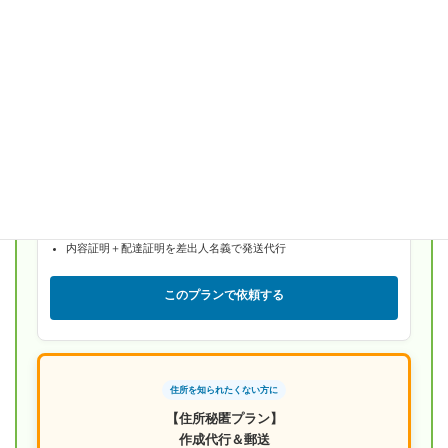
【行政書士による完全サポート】
作成＋発送代行プラン
¥19,800
何も書けない方・忙しい方向け
WEBヒアリングで詳細をお伺い
行政書士が全文作成・修正1回無料
内容証明＋配達証明を差出人名義で発送代行
このプランで依頼する
住所を知られたくない方に
【住所秘匿プラン】
作成代行＆郵送