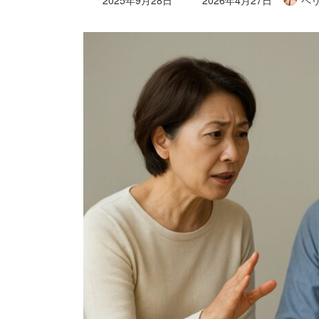
終
更
新
日
時
: