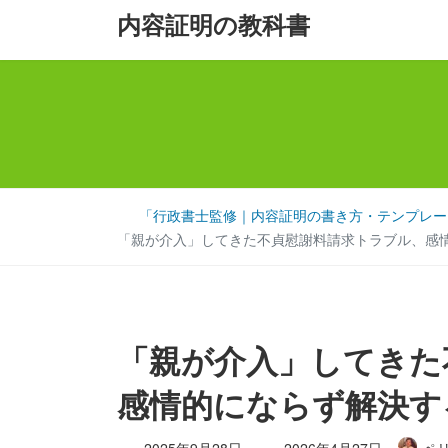
コ
ナ
内容証明の教科書
ン
ビ
テ
ゲ
ン
ー
ツ
シ
へ
ョ
ス
ン
キ
に
「行政書士監修｜内容証明の書き方・テンプレート
ッ
移
「親が介入」してきた不貞慰謝料請求トラブル、
プ
動
「親が介入」してきた
感情的にならず解決
最
2025年9月28日
2026年4月27日
ペ