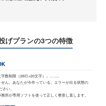
丸投げプランの3つの特徴
OK
字数制限（26行×20文字）」……。
ません。あなたが今作っている、エラーが出る状態の
ださい。
事務所が専用ソフトを使って正しく整形し直します。