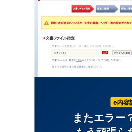
e内容
またエラー？
もう頑張ら