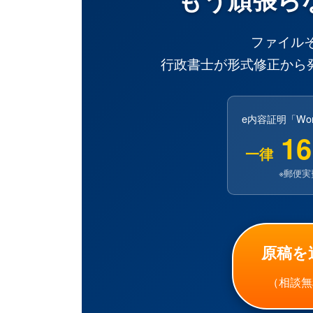
ファイル
行政書士が形式修正から
e内容証明「W
16
一律
※郵便
原稿を
（相談無