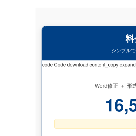
料
シンプルで
code Code download content_copy expand
Word修正 ＋ 
16,