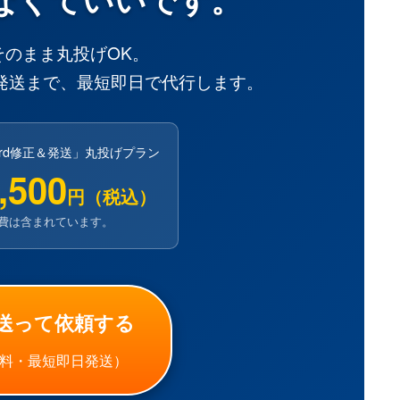
そのまま丸投げOK。
発送まで、最短即日で代行します。
ord修正＆発送」丸投げプラン
,500
円（税込）
実費は含まれています。
送って依頼する
料・最短即日発送）