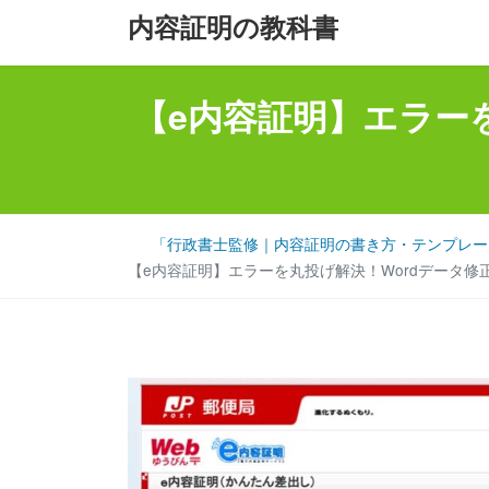
コ
ナ
内容証明の教科書
ン
ビ
テ
ゲ
【e内容証明】エラー
ン
ー
ツ
シ
へ
ョ
ス
ン
キ
に
「行政書士監修｜内容証明の書き方・テンプレート
ッ
移
【e内容証明】エラーを丸投げ解決！Wordデータ
プ
動