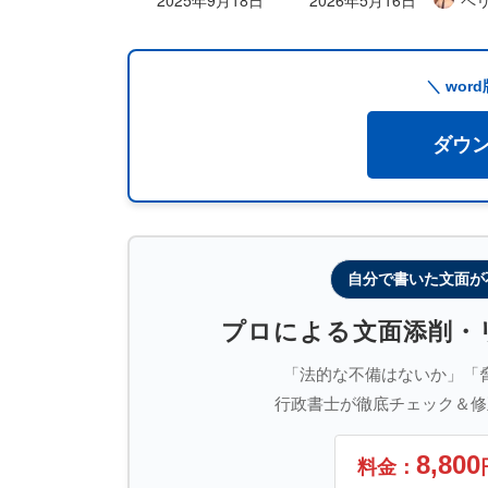
終
更
新
＼ wo
日
時
ダウ
:
自分で書いた文面が
プロによる文面添削・
「法的な不備はないか」「
行政書士が徹底チェック＆修
8,800
料金：