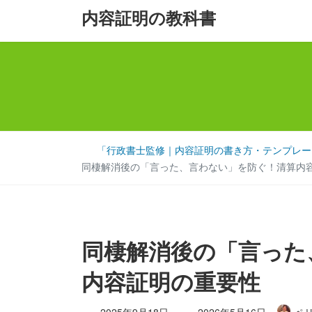
コ
ナ
内容証明の教科書
ン
ビ
テ
ゲ
ン
ー
ツ
シ
へ
ョ
ス
ン
キ
に
「行政書士監修｜内容証明の書き方・テンプレート
ッ
移
同棲解消後の「言った、言わない」を防ぐ！清算内
プ
動
同棲解消後の「言った
内容証明の重要性
最
2025年9月18日
2026年5月16日
ペ