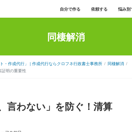
自分で作る
依頼する
悩み別
同棲解消
・作成代行」 | 作成代行ならクロフネ行政書士事務所
同棲解消
容証明の重要性
、言わない」を防ぐ！清算
リーフカサワ